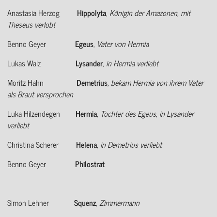
Anastasia Herzog
Hippolyta
,
Königin der Amazonen, mit
Theseus verlobt
Benno Geyer
Egeus
,
Vater von Hermia
Lukas Walz
Lysander
, in Hermia
verliebt
Moritz Hahn
Demetrius
,
bekam Hermia von ihrem Vater
als Braut versprochen
Luka Hilzendegen
Hermia
,
Tochter des Egeus, in Lysander
verliebt
Christina Scherer
Helena
,
in Demetrius verliebt
Benno Geyer
Philostrat
Simon Lehner
Squenz
,
Zimmermann