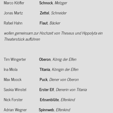
Marco Klöffer
Schnock
,
Metzger
Jonas Martz
Zettel
,
Schneider
Rafael Hahn
Flaut
,
Bäcker
wollen gemeinsam zur Hochzeit von Theseus und Hippolyta ein
Theaterstück aufführen
Tim Wingerter
Oberon
, König der Elfen
Ina Miola
Titania
,
Königin der Elfen
Max Moock
Puck
,
Diener von Oberon
Saskia Winstel
Erster
Elf
,
Dienerin von Titania
Nick Forster
Erbsenblüte
,
Elfenkind
Adrian Wegner
Spinnweb
,
Elfenkind